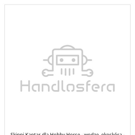
Skippi Kantar dla Hobby Horse - wodze, ekoskóra -