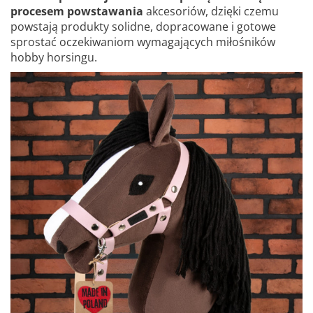
procesem powstawania
akcesoriów, dzięki czemu
powstają produkty solidne, dopracowane i gotowe
sprostać oczekiwaniom wymagających miłośników
hobby horsingu.