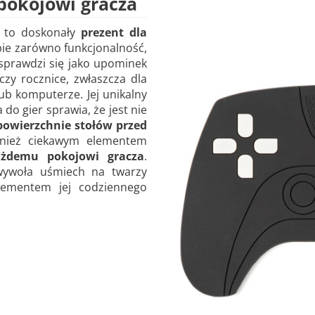
pokojowi gracza
a to doskonały
prezent dla
bie zarówno funkcjonalność,
e sprawdzi się jako upominek
 czy rocznice, zwłaszcza dla
ub komputerze. Jej unikalny
do gier sprawia, że jest nie
owierzchnie stołów przed
wnież ciekawym elementem
ażdemu pokojowi gracza
.
wywoła uśmiech na twarzy
lementem jej codziennego