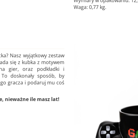
Wymiary w opakowaniu: 12,0 
Waga: 0,77 kg.
cka? Nasz wyjątkowy zestaw
kłada się z kubka z motywem
a gier, oraz podkładki i
. To doskonały sposób, by
ego gracza i podaruj mu coś
, nieważne ile masz lat!