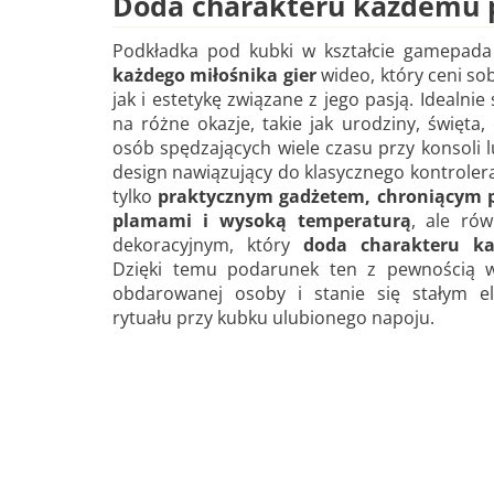
Doda charakteru każdemu 
Podkładka pod kubki w kształcie gamepad
każdego miłośnika gier
wideo, który ceni so
jak i estetykę związane z jego pasją. Idealni
na różne okazje, takie jak urodziny, święta,
osób spędzających wiele czasu przy konsoli l
design nawiązujący do klasycznego kontrolera 
tylko
praktycznym gadżetem, chroniącym p
plamami i wysoką temperaturą
, ale ró
dekoracyjnym, który
doda charakteru k
Dzięki temu podarunek ten z pewnością 
obdarowanej osoby i stanie się stałym e
rytuału przy kubku ulubionego napoju.