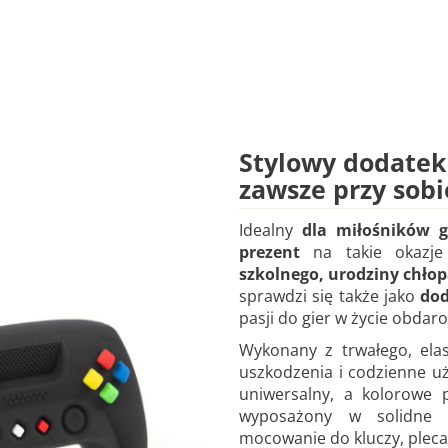
Stylowy dodatek
zawsze przy sobi
Idealny
dla miłośników g
prezent
na takie okazj
szkolnego, urodziny chło
sprawdzi się także jako
dod
pasji do gier w życie obdar
Wykonany z trwałego, ela
uszkodzenia i codzienne uż
uniwersalny, a kolorowe p
wyposażony w solidne 
mocowanie do kluczy, pleca