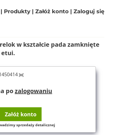
|
Produkty
|
Załóż konto
|
Zaloguj się
relok w kształcie pada zamknięte
etui.
61450414
na po
zalogowaniu
Załóż konto
wadzimy sprzedaży detalicznej