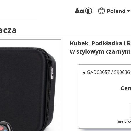
Poland
acza
Kubek, Podkładka i B
w stylowym czarnym 
● GAD03057 / 59063
Ce
nie pro