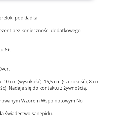
brelok, podkładka.
ezent bez konieczności dodatkowego
ku 6+.
Over.
: 10 cm (wysokość), 16,5 cm (szerokość), 8 cm
ść). Nadaje się do kontaktu z żywnością.
estrowanym Wzorem Wspólnotowym No
da świadectwo sanepidu.