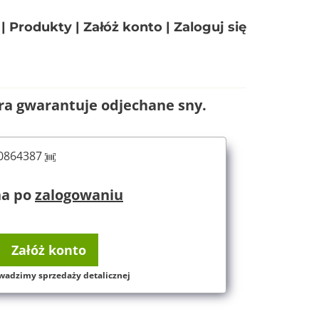
|
Produkty
|
Załóż konto
|
Zaloguj się
ra gwarantuje odjechane sny.
60864387
na po
zalogowaniu
Załóż konto
wadzimy sprzedaży detalicznej