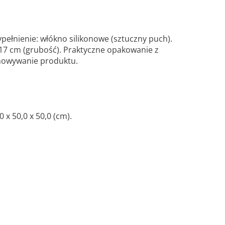
ypełnienie: włókno silikonowe (sztuczny puch).
 17 cm (grubość). Praktyczne opakowanie z
chowywanie produktu.
x 50,0 x 50,0 (cm).