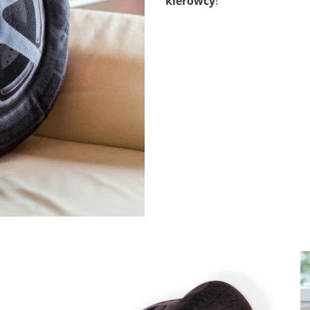
kierowcy
!