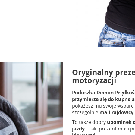
Oryginalny preze
motoryzacji
Poduszka Demon Prędkoś
przymierza się do kupna
pokażesz mu swoje wsparcie
szczególnie
mali rajdowcy
To także dobry
upominek d
jazdy
– taki prezent musi p