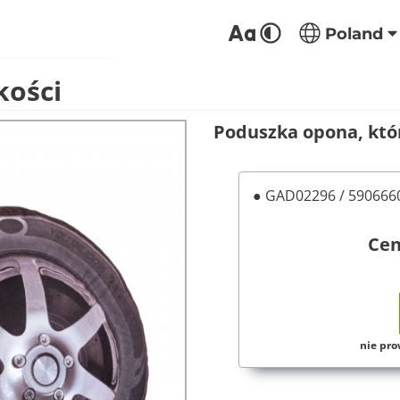
Poland
ości
Poduszka opona, któ
● GAD02296 / 59066
Ce
nie pro