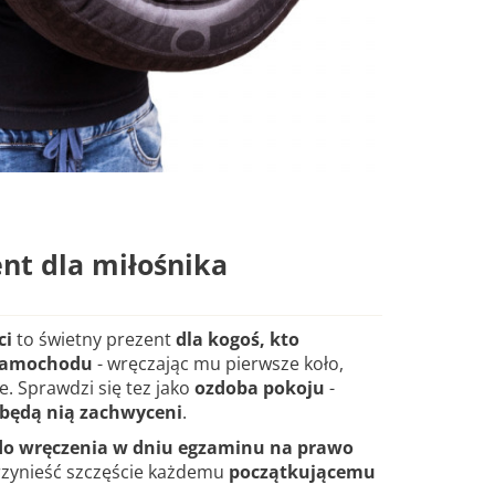
nt dla miłośnika
ci
to świetny prezent
dla kogoś, kto
 samochodu
- wręczając mu pierwsze koło,
. Sprawdzi się tez jako
ozdoba pokoju
-
 będą nią zachwyceni
.
o wręczenia w dniu egzaminu na prawo
rzynieść szczęście każdemu
początkującemu