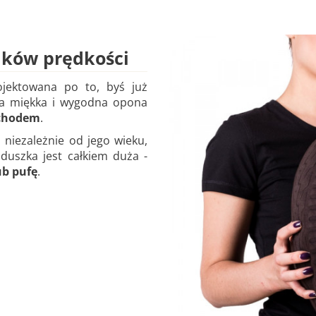
ików prędkości
jektowana po to, byś już
Ta miękka i wygodna opona
ochodem
.
, niezależnie od jego wieku,
oduszka jest całkiem duża -
ub pufę
.