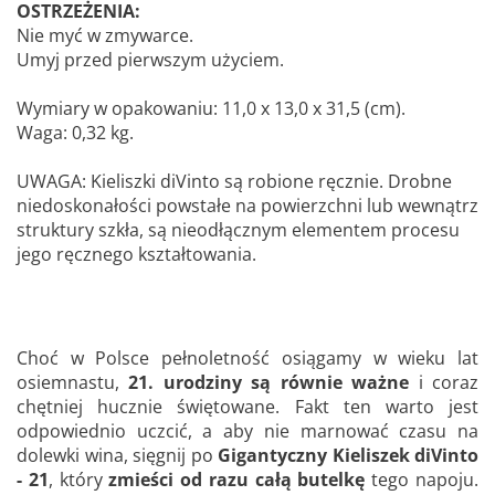
OSTRZEŻENIA:
Nie myć w zmywarce.
Umyj przed pierwszym użyciem.
Wymiary w opakowaniu: 11,0 x 13,0 x 31,5 (cm).
Waga: 0,32 kg.
UWAGA: Kieliszki diVinto są robione ręcznie. Drobne
niedoskonałości powstałe na powierzchni lub wewnątrz
struktury szkła, są nieodłącznym elementem procesu
jego ręcznego kształtowania.
Choć w Polsce pełnoletność osiągamy w wieku lat
osiemnastu,
21. urodziny są równie ważne
i coraz
chętniej hucznie świętowane. Fakt ten warto jest
odpowiednio uczcić, a aby nie marnować czasu na
dolewki wina, sięgnij po
Gigantyczny Kieliszek diVinto
- 21
, który
zmieści od razu całą butelkę
tego napoju.