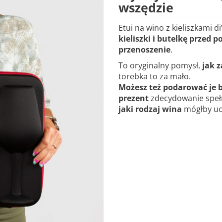
wszędzie
Etui na wino z kieliszkami d
kieliszki i butelkę przed 
przenoszenie
.
To oryginalny pomysł,
jak 
torebka to za mało.
Możesz też podarować je b
prezent
zdecydowanie spełn
jaki rodzaj wina
mógłby uc