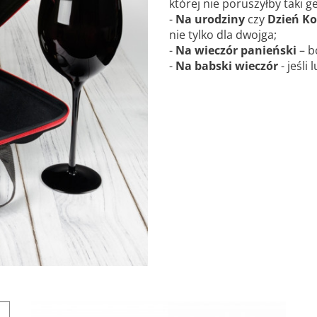
której nie poruszyłby taki ge
-
Na urodziny
czy
Dzień Ko
nie tylko dla dwojga;
-
Na wieczór panieński
– b
-
Na babski wieczór
- jeśli