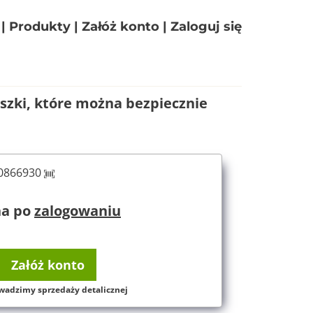
|
Produkty
|
Załóż konto
|
Zaloguj się
liszki, które można bezpiecznie
60866930
na po
zalogowaniu
Załóż konto
wadzimy sprzedaży detalicznej