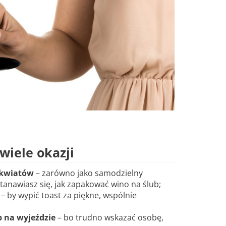
wiele okazji
 kwiatów
– zarówno jako samodzielny
stanawiasz się, jak zapakować wino na ślub;
– by wypić toast za piękne, wspólnie
b na wyjeździe
– bo trudno wskazać osobę,