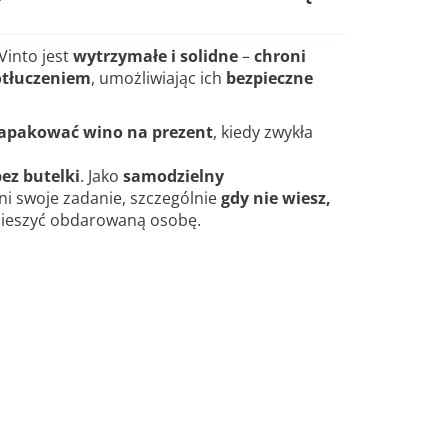
iVinto jest
wytrzymałe i solidne
–
chroni
potłuczeniem
, umożliwiając ich
bezpieczne
zapakować wino na prezent
, kiedy zwykła
ez butelki
. Jako
samodzielny
i swoje zadanie, szczególnie
gdy nie wiesz,
ieszyć obdarowaną osobę.