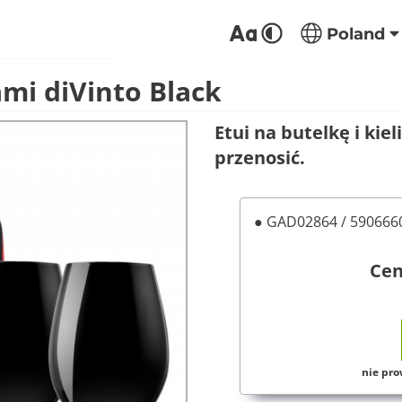
Poland
ami diVinto Black
Etui na butelkę i kie
przenosić.
● GAD02864 / 59066
Ce
nie pro