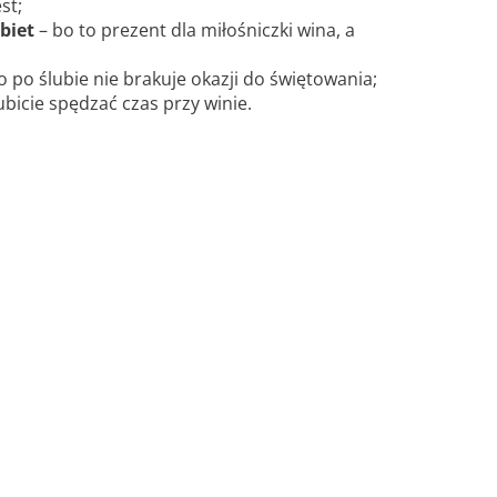
st;
biet
– bo to prezent dla miłośniczki wina, a
o po ślubie nie brakuje okazji do świętowania;
 lubicie spędzać czas przy winie.