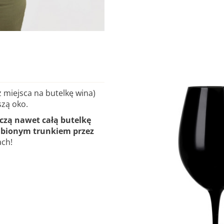
z miejsca na butelkę wina)
szą oko.
czą nawet całą butelkę
lubionym trunkiem przez
ach!