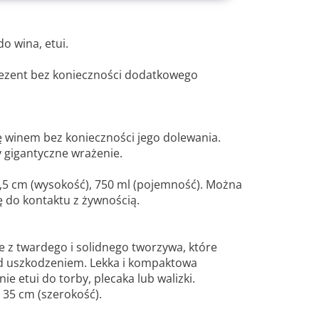
do wina, etui.
ezent bez konieczności dodatkowego
ię winem bez konieczności jego dolewania.
y gigantyczne wrażenie.
8,5 cm (wysokość), 750 ml (pojemność). Można
 do kontaktu z żywnością.
e z twardego i solidnego tworzywa, które
ed uszkodzeniem. Lekka i kompaktowa
e etui do torby, plecaka lub walizki.
 35 cm (szerokość).