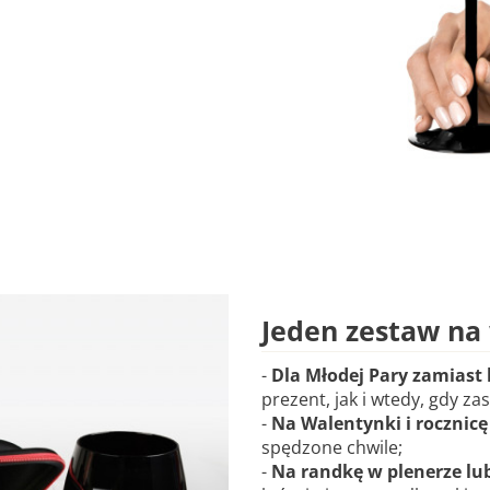
Jeden zestaw na 
-
Dla Młodej Pary zamiast
prezent, jak i wtedy, gdy za
-
Na Walentynki i rocznicę
spędzone chwile;
-
Na randkę w plenerze lu