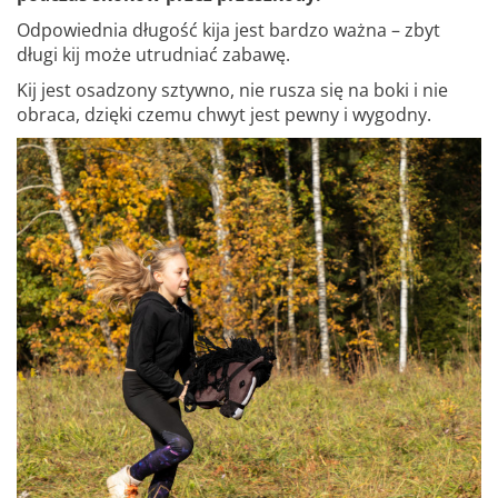
Odpowiednia długość kija jest bardzo ważna – zbyt
długi kij może utrudniać zabawę.
Kij jest osadzony sztywno, nie rusza się na boki i nie
obraca, dzięki czemu chwyt jest pewny i wygodny.