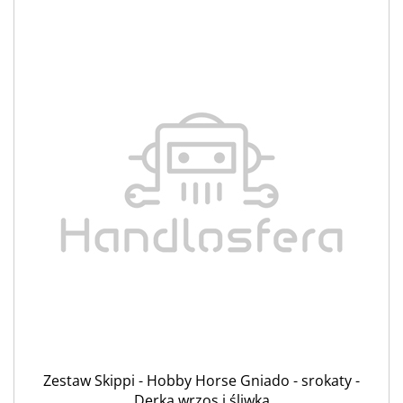
Zestaw Skippi - Hobby Horse Gniado - srokaty -
Derka wrzos i śliwka