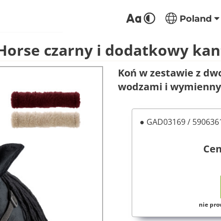
Poland
Horse czarny i dodatkowy kant
Koń w zestawie z d
wodzami i wymienny
● GAD03169 / 59063
Ce
nie pro