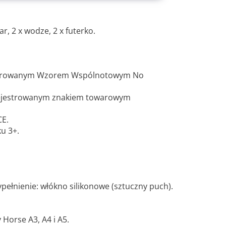
ar, 2 x wodze, 2 x futerko.
estrowanym Wzorem Wspólnotowym No
rejestrowanym znakiem towarowym
CE.
ku 3+.
ypełnienie: włókno silikonowe (sztuczny puch).
Horse A3, A4 i A5.