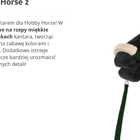
Horse z
antarem dla Hobby Horse! W
e na rzepy miękkie
okach
kantara, tworząc
 na zabawę kolorami i
. Dodatkowo istnieje
zcze bardziej urozmaicić
ych detali!