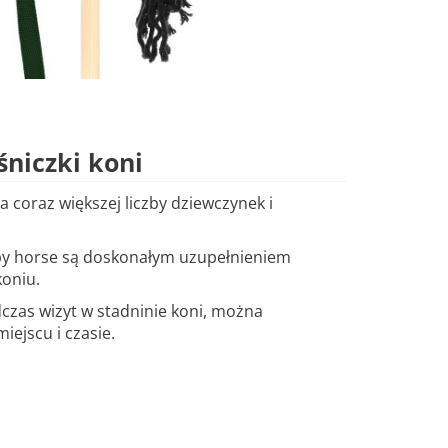
śniczki koni
 coraz większej liczby dziewczynek i
bby horse są doskonałym uzupełnieniem
oniu.
odczas wizyt w stadninie koni, można
ejscu i czasie.