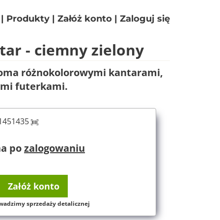
|
Produkty
|
Załóż konto
|
Zaloguj się
ar - ciemny zielony
woma różnokolorowymi kantarami,
mi futerkami.
61451435
na po
zalogowaniu
Załóż konto
wadzimy sprzedaży detalicznej