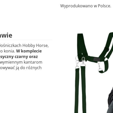
Wyprodukowano w Polsce.
awie
iłośniczkach Hobby Horse,
go konia.
W komplecie
asyczny czarny oraz
 wymiennym kantarom
sowywać ją do różnych