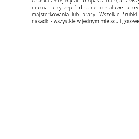
Opaska Złotej Rączki to opaska na rękę z ws
można przyczepić drobne metalowe przed
majsterkowania lub pracy. Wszelkie śrubki, 
nasadki - wszystkie w jednym miejscu i gotowe