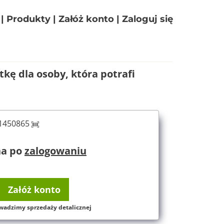
|
Produkty
|
Załóż konto
|
Zaloguj się
kę dla osoby, która potrafi
61450865
na po
zalogowaniu
Załóż konto
wadzimy sprzedaży detalicznej