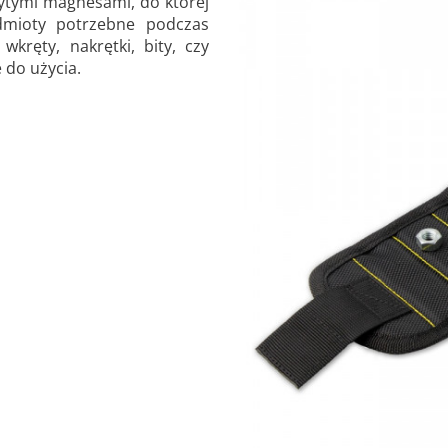
zytymi magnesami, do której
mioty potrzebne podczas
wkręty, nakrętki, bity, czy
 do użycia.