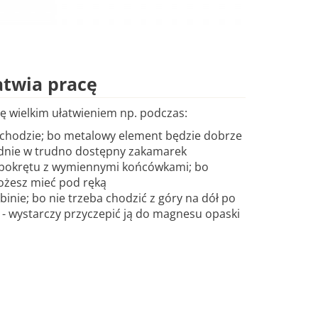
atwia pracę
się wielkim ułatwieniem np. podczas:
chodzie; bo metalowy element będzie dobrze
padnie w trudno dostępny zakamarek
rubokrętu z wymiennymi końcówkami; bo
ożesz mieć pod ręką
nie; bo nie trzeba chodzić z góry na dół po
 - wystarczy przyczepić ją do magnesu opaski