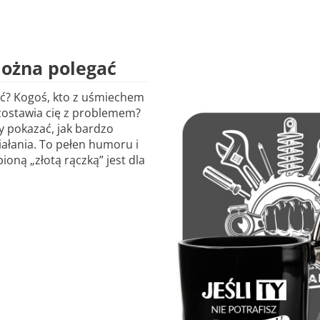
można polegać
yć? Kogoś, kto z uśmiechem
 zostawia cię z problemem?
y pokazać, jak bardzo
iałania. To pełen humoru i
ioną „złotą rączką” jest dla