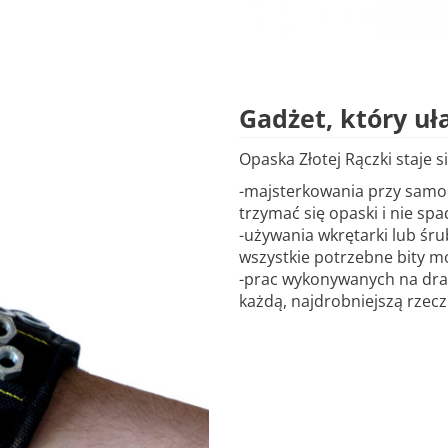
Gadżet, który uł
Opaska Złotej Rączki staje 
-majsterkowania przy samo
trzymać się opaski i nie s
-używania wkrętarki lub ś
wszystkie potrzebne bity m
-prac wykonywanych na drabi
każdą, najdrobniejszą rzecz