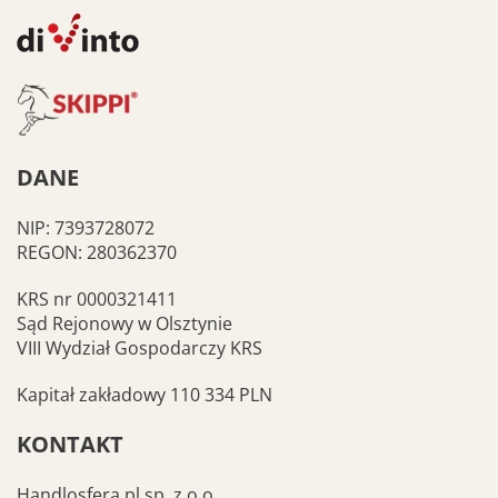
DANE
NIP: 7393728072
REGON: 280362370
KRS nr 0000321411
Sąd Rejonowy w Olsztynie
VIII Wydział Gospodarczy KRS
Kapitał zakładowy 110 334 PLN
KONTAKT
Handlosfera.pl sp. z o.o.