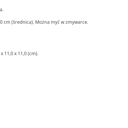
a.
 10 cm (średnica). Można myć w zmywarce.
 11,0 x 11,0 (cm).