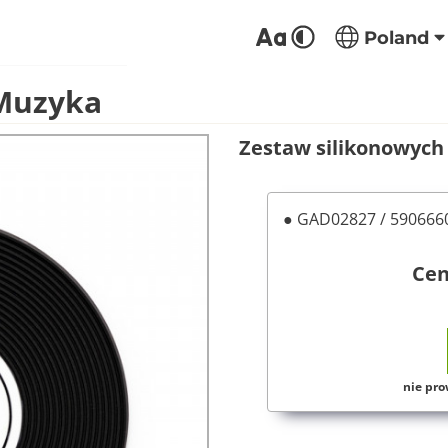
Poland
 Muzyka
Zestaw silikonowych
● GAD02827 / 59066
Ce
nie pro