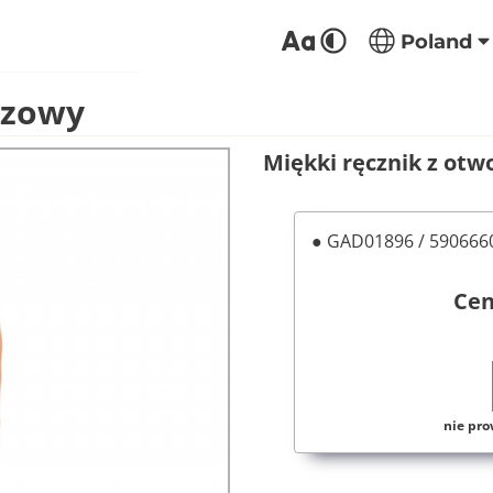
Poland
ązowy
Miękki ręcznik z otw
● GAD01896 / 59066
Ce
nie pro