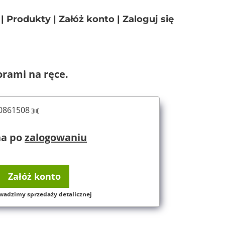
|
Produkty
|
Załóż konto
|
Zaloguj się
orami na ręce.
60861508
na po
zalogowaniu
Załóż konto
wadzimy sprzedaży detalicznej