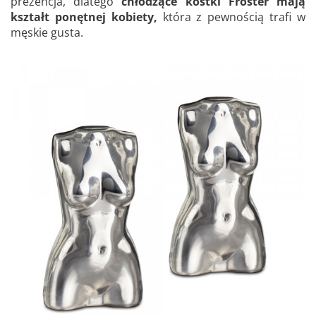
prezencja, dlatego
chłodzące kostki Froster mają
kształt ponętnej kobiety,
która z pewnością trafi w
męskie gusta.