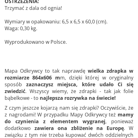
OSTRZEŻENIA:
Trzymać z dala od ognia!
Wymiary w opakowaniu: 6,5 x 6,5 x 60,0 (cm).
Waga: 0,30 kg.
Wyprodukowano w Polsce.
Mapa Odkrywcy to tak naprawdę
wielka zdrapka w
rozmiarze 864x606 m
m, dzięki której w oryginalny
sposób
zaznaczysz miejsca, które udało Ci się
zwiedzić
. Wszyscy wiemy, że zdrapki - tak jak folie
bąbelkowe - to
najlepsza rozrywka na świecie!
Z czym jeszcze kojarzą nam się zdrapki? Oczywiście, że
z nagrodami! W przypadku Mapy Odkrywcy też
mamy
do czynienia z elementem wygranej
, ponieważ
dodatkowo
zawiera ona zbliżenie na Europę
. W
związku z tym nie trzeba kupować dwóch oddzielnych