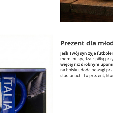
Prezent dla młod
Jeśli Twój syn żyje futbol
moment spędza z piłką prz
więcej niż drobnym upom
na boisku, doda odwagi prz
stadionach. To prezent, kt