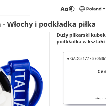
Poland
 - Włochy i podkładka piłka
Duży piłkarski kubek
podkładka w kształcie
● GAD03177 / 59063
Ce
nie pro