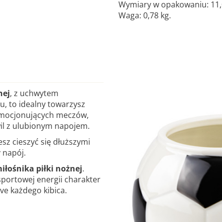
Wymiary w opakowaniu: 11,0 
Waga: 0,78 kg.
nej
, z uchwytem
u, to idealny towarzysz
 emocjonujących meczów,
il z ulubionym napojem.
z cieszyć się dłuższymi
 napój.
iłośnika piłki nożnej
.
sportowej energii charakter
ve każdego kibica.