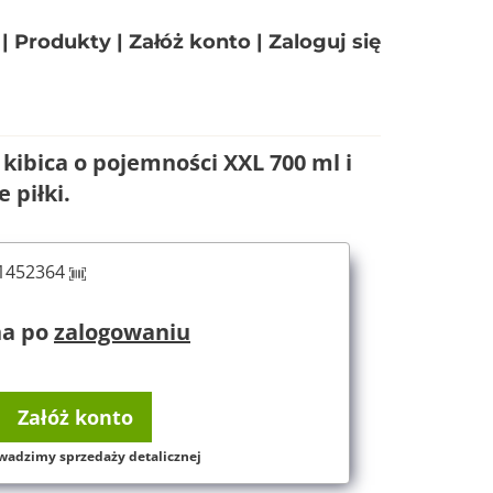
|
Produkty
|
Załóż konto
|
Zaloguj się
 kibica o pojemności XXL 700 ml i
 piłki.
61452364
na po
zalogowaniu
Załóż konto
wadzimy sprzedaży detalicznej