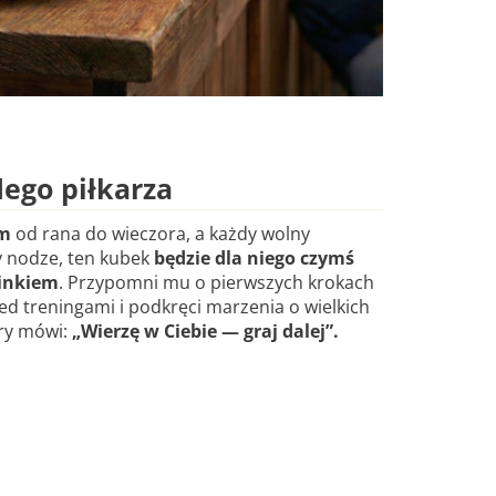
ego piłkarza
em
od rana do wieczora, a każdy wolny
y nodze, ten kubek
będzie dla niego czymś
inkiem
. Przypomni mu o pierwszych krokach
ed treningami i podkręci marzenia o wielkich
óry mówi:
„Wierzę w Ciebie — graj dalej”.