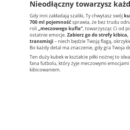
Nieodłączny towarzysz każ
Gdy inni zakładają szaliki, Ty chwytasz swój
ku
700 ml pojemność
sprawia, że bez trudu odna
roli
„meczowego kufla”
, towarzysząc Ci od 
ostatnie emocje.
Zabierz go do strefy kibica
transmisji
– niech będzie Twoją flagą, okrzyk
Bo każdy detal ma znaczenie, gdy gra Twoja d
Ten duży kubek w kształcie piłki nożnej to ide
fana futbolu, który żyje meczowymi emocjami
kibicowaniem.