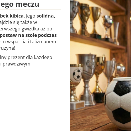
dego meczu
bek kibica
. Jego
solidna,
jdzie się także w
pierwszego gwizdka aż po
, postaw na stole podczas
iem wsparcia i talizmanem.
rużyna!
alny prezent dla każdego
 i prawdziwym