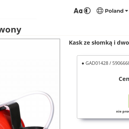
Poland
rwony
Kask ze słomką i dw
● GAD01428 / 59066
Ce
nie pro