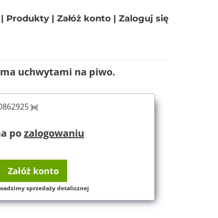
|
Produkty
|
Załóż konto
|
Zaloguj się
oma uchwytami na piwo.
60862925
na po
zalogowaniu
Załóż konto
wadzimy sprzedaży detalicznej