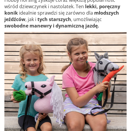
Hobby horsing zyskuje coraz większą popularność
wśród dziewczynek i nastolatek. Ten
lekki, poręczny
konik
idealnie sprawdzi się zarówno dla
młodszych
jeźdźców
, jak i
tych starszych
, umożliwiając
swobodne manewry i dynamiczną jazdę.