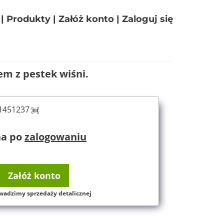
|
Produkty
|
Załóż konto
|
Zaloguj się
em z pestek wiśni.
61451237
na po
zalogowaniu
Załóż konto
wadzimy sprzedaży detalicznej