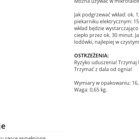
Można używać w mikrofaló
Jak podgrzewać wkład: ok. 
piekarniku elektrycznym: 15
wkład będzie wystarczająco
ciepło przez ok. 30 minut. 
lodówki, najlepiej w czysty
OSTRZEŻENIA:
Ryzyko uduszenia! Trzymaj f
Trzymać z dala od ognia!
Wymiary w opakowaniu: 16,0 
Waga: 0,65 kg.
je
ku serce wypełnione