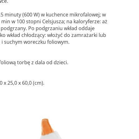
wce.
1,5 minuty (600 W) w kuchence mikrofalowej; w
 min w 100 stopni Celsjusza; na kaloryferze: aż
 podgrzany. Po podgrzaniu wkład oddaje
Jako wkład chłodzący: włożyć do zamrażarki lub
m i suchym woreczku foliowym.
oliową torbę z dala od dzieci.
x 25,0 x 60,0 (cm).