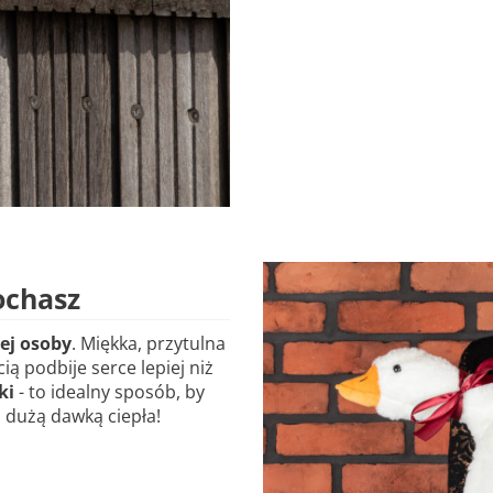
ochasz
ej osoby
. Miękka, przytulna
ą podbije serce lepiej niż
ki
- to idealny sposób, by
 dużą dawką ciepła!