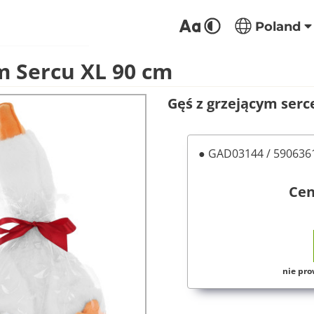
Poland
m Sercu XL 90 cm
Gęś z grzejącym serc
● GAD03144 / 59063
Ce
nie pro