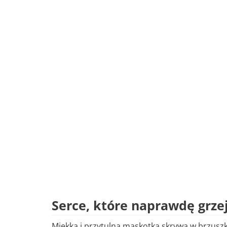
Serce, które naprawdę grze
Miękka i przytulna maskotka skrywa w brzusz