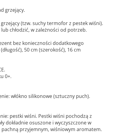
ad grzejący.
grzejący (tzw. suchy termofor z pestek wiśni).
lub chłodzić, w zależności od potrzeb.
ezent bez konieczności dodatkowego
(długość), 50 cm (szerokość), 16 cm
CE.
ku 0+.
ienie: włókno silikonowe (sztuczny puch).
ie: pestki wiśni. Pestki wiśni pochodzą z
tały dokładnie osuszone i wyczyszczone w
o pachną przyjemnym, wiśniowym aromatem.