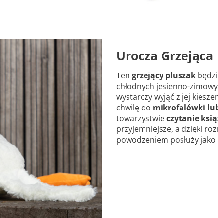
Urocza Grzejąca
Ten
grzejący pluszak
będzi
chłodnych jesienno-zimowy
wystarczy wyjąć z jej kiesze
chwilę do
mikrofalówki lu
towarzystwie
czytanie ksi
przyjemniejsze, a dzięki ro
powodzeniem posłuży jako