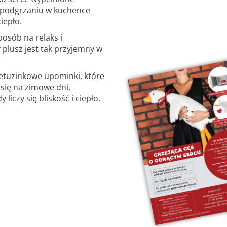
m podgrzaniu w kuchence
iepło.
posób na relaks i
 plusz jest tak przyjemny w
ietuzinkowe upominki, które
i się na zimowe dni,
iczy się bliskość i ciepło.