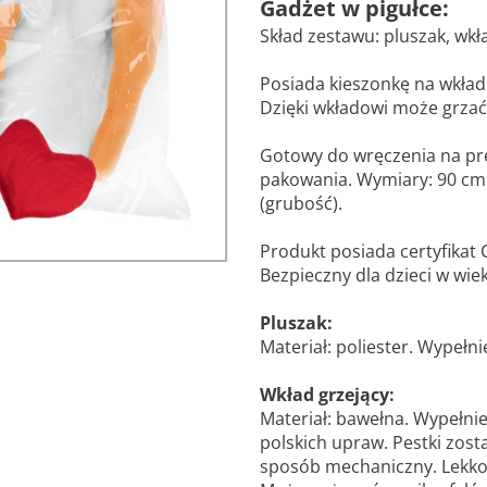
Gadżet w pigułce:
Skład zestawu: pluszak, wkł
Posiada kieszonkę na wkład 
Dzięki wkładowi może grzać 
Gotowy do wręczenia na pr
pakowania. Wymiary: 90 cm 
(grubość).
Produkt posiada certyfikat 
Bezpieczny dla dzieci w wie
Pluszak:
Materiał: poliester. Wypełn
Wkład grzejący:
Materiał: bawełna. Wypełnien
polskich upraw. Pestki zos
sposób mechaniczny. Lekk