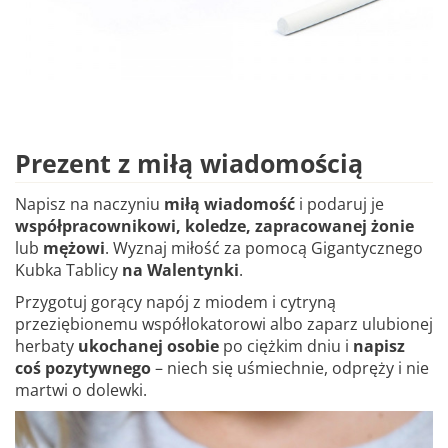
Prezent z miłą wiadomością
Napisz na naczyniu
miłą wiadomość
i podaruj je
współpracownikowi, koledze, zapracowanej żonie
lub
mężowi
. Wyznaj miłość za pomocą Gigantycznego
Kubka Tablicy
na Walentynki
.
Przygotuj gorący napój z miodem i cytryną
przeziębionemu współlokatorowi albo zaparz ulubionej
herbaty
ukochanej osobie
po ciężkim dniu i
napisz
coś pozytywnego
– niech się uśmiechnie, odpręży i nie
martwi o dolewki.