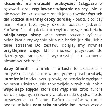
kieszonka na okruszki
,
praktyczne ściągacze
w
rękawach oraz
regulowane wiązanie na szyi
. Ale to
nie wszystko. W zestawie znajduje się również
fartuch
dla rodzica lub innej osoby dorosłej
- babci, cioci czy
niani, która towarzyszy dziecku podczas jedzenia.
Zarówno śliniak, jak i fartuch wykonane są z
materiału
odbijającego płyny
, więc nawet rzucanie łyżeczką
pełną kaszki czy wylanie picia nie będzie już dla Ciebie
takie straszne! Do zestawu dołączyliśmy również
przyklejane wąsy
, które możesz przyczepić do
dziecięcego smoczka i wykorzystać do zrobienia
niesamowitych zdjęć.
Baby Sheriff – śliniak i fartuch
to akcesoria z
motywem szeryfa, które w praktyczny sposób
ułatwią
karmienie
i dodatkowo sprawią, że będziecie wyglądać
po prostu świetnie. Nie zapomnijcie o zrobieniu sobie
wspólnego zdjęcia
, które bez wątpienia zrobi furorę
wśród znajomych i rodziny, a także nada się idealnie do
powieszenia na ścianie. Dwóch szeryfów w ramce
będzie unikalną
pamiątką na wiele lat
– nawet wtedy,